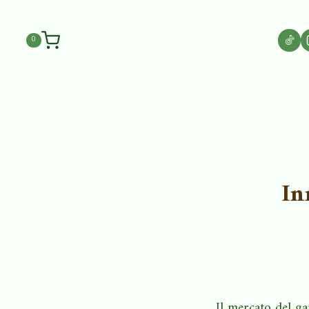
0
In
Il mercato del g