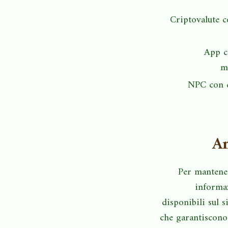
Criptovalute 
App c
m
NPC con 
An
Per mantener
informaz
disponibili sul s
che garantiscono 