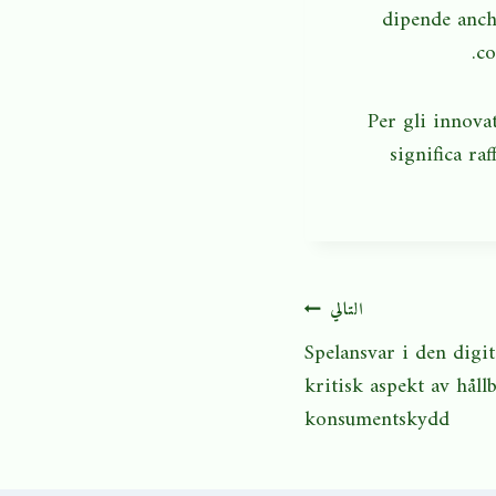
dipende anche
co
Per gli innovat
significa ra
التالي
Spelansvar i den digit
kritisk aspekt av håll
konsumentskydd