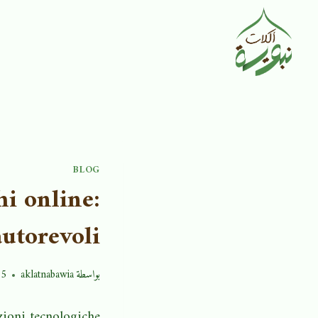
BLOG
hi online:
autorevoli
بواسطة
aklatnabawia
25
zioni tecnologiche