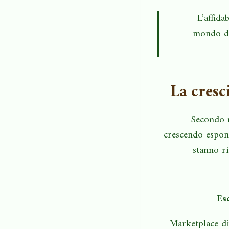
“L’affid
mondo del
La cresc
Secondo r
crescendo espone
stanno r
Es
Marketplace di